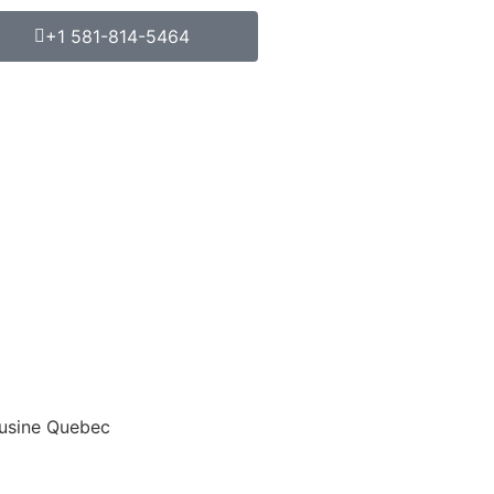
+1 581-814-5464
ousine Quebec